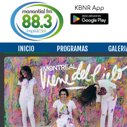
KBNR App
INICIO
PROGRAMAS
GALERI